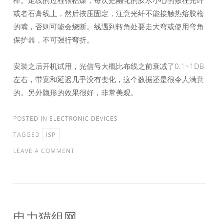
棒。走线的过程很枯燥，每次把融化的胶水小心的敷在光纤
或者石膏线上，然后按压固定，注意光纤不能接触热熔胶枪
的嘴，否则可能会烧断。线遇到转角处要走大弯或使用弯角
保护器，不可强行弯折。
安装之后开机试用，光信号大概比布线之前衰减了0.1~1DB
左右，带宽和延迟几乎没有变化，这个数据还是很令人满意
的。另外隐形的效果很好，非常美观。
POSTED IN
ELECTRONIC DEVICES
TAGGED
ISP
LEAVE A COMMENT
电力猫组网