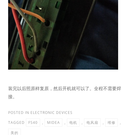
装完以后照原样复原，然后开机就可以了。全程不需要焊
接。
POSTED IN
ELECTRONIC DEVICES
TAGGED
FS40
,
MIDEA
,
电机
,
电风扇
,
维修
,
美的