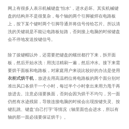
网上有很多人表示机械键盘“怕水”，进水必坏。其实机械键
盘的结构并不是很复杂，每个轴的两个引脚被焊在电路板
上，按下某个键时两个引脚导通并将信号传给芯片。所以清
洗的关键就是不能让电路板短路，否则接上电脑的时候键盘
会不停地发送按键信号。
除了拔键帽以外，还需要把键盘的螺丝都拧下来，拆开面
板，然后开始水洗：用洗洁精刷一遍，然后冲水。接下来需
要烘干面板和电路板，对家庭用户来说比较好的办法是使用
衣柜式烘干机
，放进去用高温档位将电路板的两个面分别对
准出风口各烘干一个小时，每过半个小时拿出来用力甩干再
放进去。注意必须要换面，否则会因为烘干不均匀，另一面
仍然有水迹残留，导致连接电脑的时候会出现按键失灵、按
键乱跳、键盘“自己打字”等情况（轴里面也会进水，所以有
轴的那一面必须要保证烘干）。