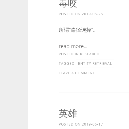
毒咬
POSTED ON
2019-06-25
所谓“路径选择”。
read more...
POSTED IN
RESEARCH
TAGGED
ENTITY RETRIEVAL
LEAVE A COMMENT
英雄
POSTED ON
2019-06-17