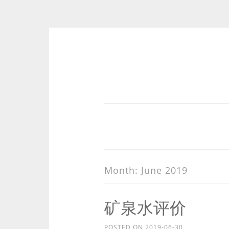
Skip
to
content
Month:
June 2019
矿泉水评价
POSTED ON
2019-06-30