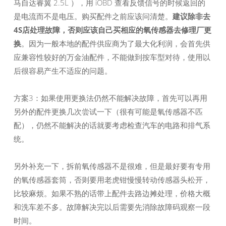
马自达睿翼 2.5L ），用 iOBD 查看反馈信号的时候返回的
是电流而不是电压。购买配件之前应该问清楚。
建议除非去
4S店处理故障，否则应该自己买相应的氧传感器去修理厂更
换
。因为一般本地的配件供应商为了最大化利润，会首先供
应兼容性较好的万金油配件，不能做到按车型对待，使用以
后很容易产生不适应的问题。
方案3：如果使用更换法仍然不能解决故障，首先可以再用
另外的配件更换几次尝试一下（很有可能是氧传感器不匹
配），仍然不能解决的话就要考虑检查汽车的电路和排气系
统。
另外补充一下，拆前氧传感器不是很难，但是最好要有专用
的氧传感器套筒，否则要用老虎钳慢慢转动传感器头松开，
比较麻烦。如果不熟的话带上配件去路边摊处理，价格大概
和洗车差不多。故障解决完以后需要先消除故障码观察一段
时间。