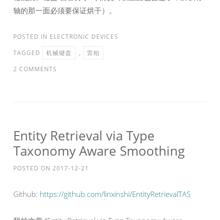
轴的那一面必须要保证烘干）。
POSTED IN
ELECTRONIC DEVICES
TAGGED
机械键盘
,
雷柏
2 COMMENTS
Entity Retrieval via Type
Taxonomy Aware Smoothing
POSTED ON
2017-12-21
Github:
https://github.com/linxinshi/EntityRetrievalTAS