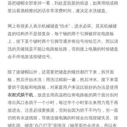
器把键帽全部拿掉一看，到处是肮脏的痕迹，如果用纸或棉
签沾着酒精擦拭的话非常浪费时间，遂决定水洗键盘。
网上有很多人表示机械键盘“怕水”，进水必坏。其实机械键
盘的结构并不是很复杂，每个轴的两个引脚被焊在电路板
上，按下某个键时两个引脚导通并将信号传给芯片。所以清
洗的关键就是不能让电路板短路，否则接上电脑的时候键盘
会不停地发送按键信号。
除了拔键帽以外，还需要把键盘的螺丝都拧下来，拆开面
板，然后开始水洗：用洗洁精刷一遍，然后冲水。接下来需
要烘干面板和电路板，对家庭用户来说比较好的办法是使用
衣柜式烘干机
，放进去用高温档位将电路板的两个面分别对
准出风口各烘干一个小时，每过半个小时拿出来用力甩干再
放进去。注意必须要换面，否则会因为烘干不均匀，另一面
仍然有水迹残留，导致连接电脑的时候会出现按键失灵、按
键乱跳、键盘“自己打字”等情况（轴里面也会进水，所以有